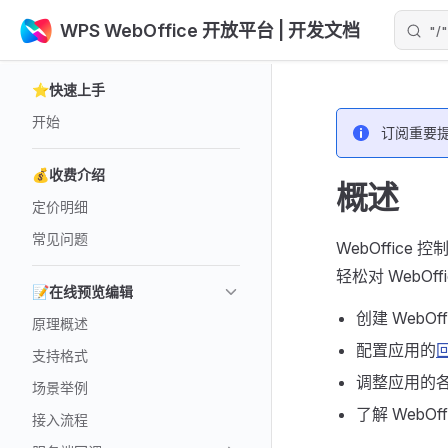
WPS WebOffice 开放平台
| 开发文档
"
Skip to content
Sidebar Navigation
⭐快速上手
开始
订阅重要
💰收费介绍
概述
定价明细
常见问题
WebOffice
轻松对 WebOf
📝在线预览编辑
创建 WebOff
原理概述
配置应用的
支持格式
调整应用的
场景举例
了解 Web
接入流程