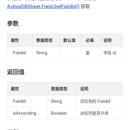
ActiveDBSheet.Field.GetFieldId()
获取
参数
属性
数据类型
默认值
必填
说明
FieldId
String
是
字段 id
返回值
属性
数据类型
说明
FieldId
String
对应列的 FieldId
IsAscending
Boolean
对应列是否升序