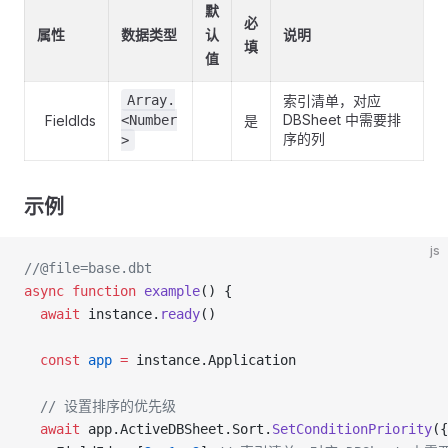
默
必
属性
数据类型
认
说明
填
值
Array.
索引清单，对应
DBSheet 中需要排
FieldIds
<Number
是
序的列
>
示例
js
//@file=base.dbt
async
 function
 example
() {
  await
 instance.
ready
()
  const
 app
 =
 instance.Application
  // 设置排序的优先级
  await
 app.ActiveDBSheet.Sort.
SetConditionPriority
({