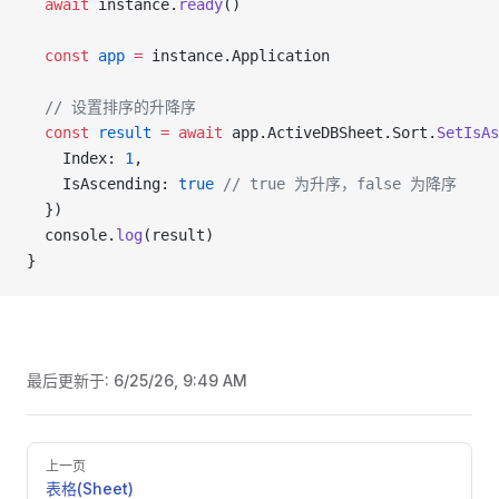
  await
 instance.
ready
()
  const
 app
 =
 instance.Application
  // 设置排序的升降序
  const
 result
 =
 await
 app.ActiveDBSheet.Sort.
SetIsAs
    Index: 
1
,
    IsAscending: 
true
 // true 为升序，false 为降序
  })
  console.
log
(result)
}
最后更新于:
6/25/26, 9:49 AM
Pager
上一页
表格(Sheet)