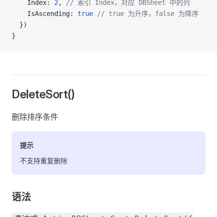
    Index: 
2
, 
// 索引 Index，对应 DBSheet 中的列
    IsAscending: 
true
 // true 为升序，false 为降序
  })
}
DeleteSort()
删除排序条件
提示
不支持重复删除
语法