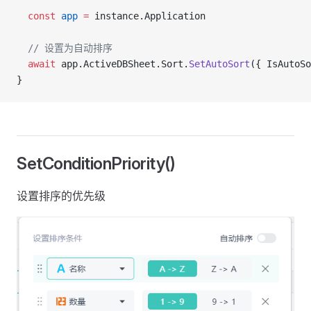
  const
 app
 =
 instance.Application
  // 设置为自动排序
  await
 app.ActiveDBSheet.Sort.
SetAutoSort
({ IsAutoSo
}
SetConditionPriority()
设置排序的优先级