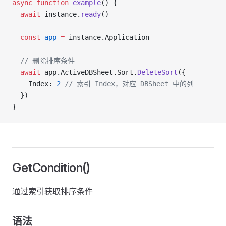
async
 function
 example
() {
  await
 instance.
ready
()
  const
 app
 =
 instance.Application
  // 删除排序条件
  await
 app.ActiveDBSheet.Sort.
DeleteSort
({
    Index: 
2
 // 索引 Index，对应 DBSheet 中的列
  })
}
GetCondition()
通过索引获取排序条件
语法