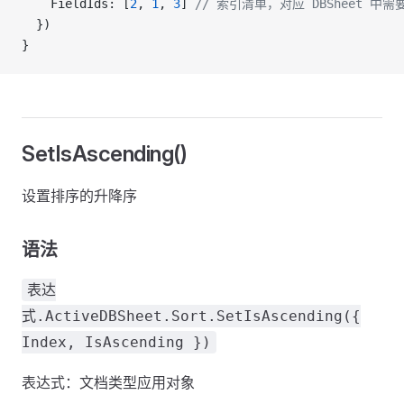
    FieldIds: [
2
, 
1
, 
3
] 
// 索引清单，对应 DBSheet 中
  })
}
SetIsAscending()
设置排序的升降序
语法
表达
式.ActiveDBSheet.Sort.SetIsAscending({
Index, IsAscending })
表达式：文档类型应用对象