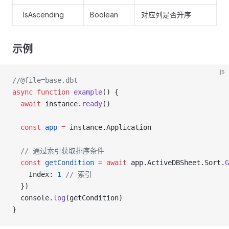
IsAscending
Boolean
对应列是否升序
示例
js
//@file=base.dbt
async
 function
 example
() {
  await
 instance.
ready
()
  const
 app
 =
 instance.Application
  // 通过索引获取排序条件
  const
 getCondition
 =
 await
 app.ActiveDBSheet.Sort.
G
    Index: 
1
 // 索引
  })
  console.
log
(getCondition)
}