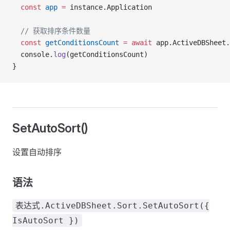
  const
 app
 =
 instance.Application
  // 获取排序条件数量
  const
 getConditionsCount
 =
 await
 app.ActiveDBSheet.
  console.
log
(getConditionsCount)
}
SetAutoSort()
设置自动排序
语法
表达式.ActiveDBSheet.Sort.SetAutoSort({
IsAutoSort })