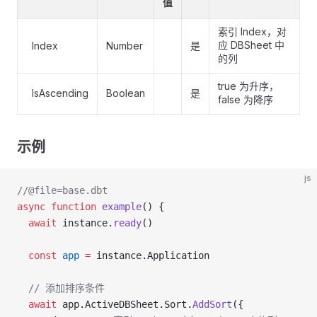
值
索引 Index，对
应 DBSheet 中
Index
Number
是
的列
true 为升序，
IsAscending
Boolean
是
false 为降序
示例
js
//@file=base.dbt
async
 function
 example
() {
  await
 instance.
ready
()
  const
 app
 =
 instance.Application
  // 添加排序条件
  await
 app.ActiveDBSheet.Sort.
AddSort
({