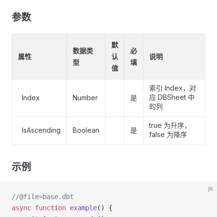
参数
默
数据类
必
属性
认
说明
型
填
值
索引 Index，对
应 DBSheet 中
Index
Number
是
的列
true 为升序，
IsAscending
Boolean
是
false 为降序
示例
js
//@file=base.dbt
async
 function
 example
() {