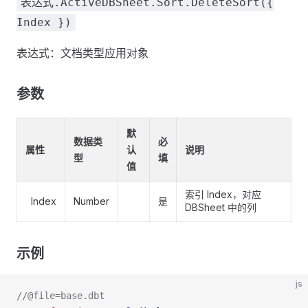
表达式.ActiveDBSheet.Sort.DeleteSort({
Index })
表达式：文档类型应用对象
参数
默
数据类
必
属性
认
说明
型
填
值
索引 Index，对应
Index
Number
是
DBSheet 中的列
示例
js
//@file=base.dbt