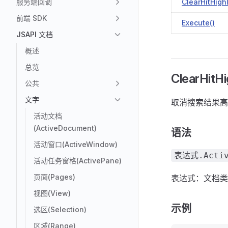
服务端回调
ClearHitHighl
前端 SDK
Execute()
JSAPI 文档
概述
总览
ClearHitHig
公共
文字
取消搜索结果高
活动文档
(ActiveDocument)
语法
活动窗口(ActiveWindow)
表达式.Active
活动任务窗格(ActivePane)
页面(Pages)
表达式：文档类
视图(View)
示例
选区(Selection)
区域(Range)