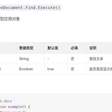
Document.Find.Execute()
型应用对象
数据类型
默认值
必填
说明
String
-
否
查找文本
t
Boolean
true
否
是否高亮显示
e.docx
ion
 example
() {