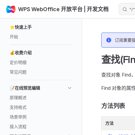
WPS WebOffice 开放平台
| 开发文档
"
Skip to content
Sidebar Navigation
⭐快速上手
开始
订阅重要
💰收费介绍
查找(Fin
定价明细
常见问题
查找对象 Fin
Find 对象的
📝在线预览编辑
原理概述
方法列表
支持格式
场景举例
方法
接入流程