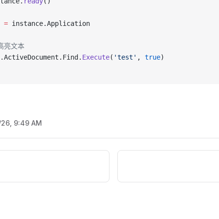
tance.
ready
()
 =
 instance.Application
并高亮文本
.ActiveDocument.Find.
Execute
(
'test'
, 
true
)
/26, 9:49 AM