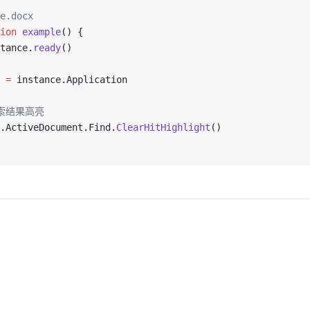
e.docx
ion
 example
() {
tance.
ready
()
 =
 instance.Application
搜索结果高亮
.ActiveDocument.Find.
ClearHitHighlight
()