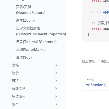
  await
 ins
页眉/页脚
  const
 app
(HeadersFooters)
缩放(Zoom)
  // 搜索
自定义文档属性
  await
 app
(CustomDocumentProperties)
}
目录(TablesOfContents)
水印(WaterMarks)
事件(Sub)
最后更新于:
6/25
表格
演示
Pager
上一页
PDF
节(Sections)
智能文档
多维表格
枚举