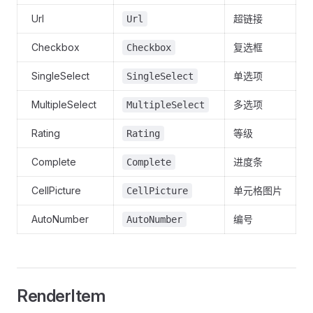
Url
超链接
Url
Checkbox
复选框
Checkbox
SingleSelect
单选项
SingleSelect
MultipleSelect
多选项
MultipleSelect
Rating
等级
Rating
Complete
进度条
Complete
CellPicture
单元格图片
CellPicture
AutoNumber
编号
AutoNumber
RenderItem