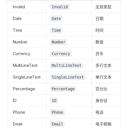
Invalid
无效类型
Invalid
Date
日期
Date
Time
时间
Time
Number
数值
Number
Currency
货币
Currency
MultiLineText
多行文本
MultiLineText
SingleLineText
单行文本
SingleLineText
Percentage
百分比
Percentage
ID
身份证
ID
Phone
电话
Phone
Email
电子邮箱
Email