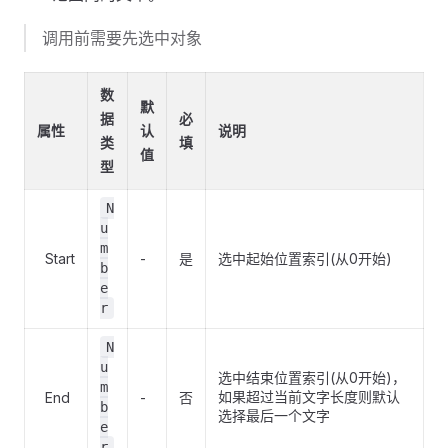
调用前需要先选中对象
数
默
据
必
属性
认
说明
类
填
值
型
N
u
m
Start
-
是
选中起始位置索引(从0开始)
b
e
r
N
u
选中结束位置索引(从0开始)，
m
如果超过当前文字长度则默认
End
-
否
b
选择最后一个文字
e
r