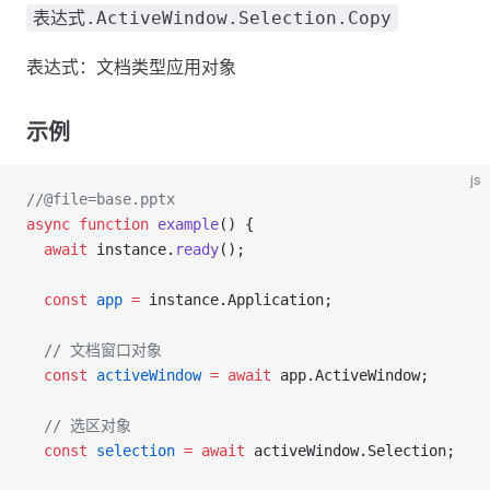
表达式.ActiveWindow.Selection.Copy
表达式：文档类型应用对象
示例
js
//@file=base.pptx
async
 function
 example
() {
  await
 instance.
ready
();
  const
 app
 =
 instance.Application;
  // 文档窗口对象
  const
 activeWindow
 =
 await
 app.ActiveWindow;
  // 选区对象
  const
 selection
 =
 await
 activeWindow.Selection;