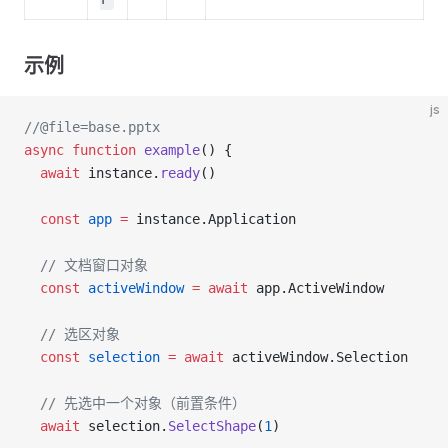
示例
js
//@file=base.pptx
async
 function
 example
() {
  await
 instance.
ready
()
  const
 app
 =
 instance.Application
  // 文档窗口对象
  const
 activeWindow
 =
 await
 app.ActiveWindow
  // 选区对象
  const
 selection
 =
 await
 activeWindow.Selection
  // 先选中一个对象（前置条件）
  await
 selection.
SelectShape
(
1
)