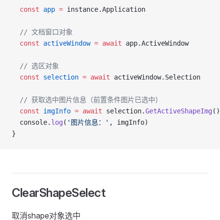
  const
 app
 =
 instance.Application
  // 文档窗口对象
  const
 activeWindow
 =
 await
 app.ActiveWindow
  // 选区对象
  const
 selection
 =
 await
 activeWindow.Selection
  // 获取选中图片信息（前置条件图片已选中）
  const
 imgInfo
 =
 await
 selection.
GetActiveShapeImg
()
  console.
log
(
'图片信息：'
, imgInfo)
}
ClearShapeSelect
取消shape对象选中