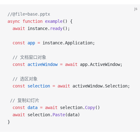
js
//@file=base.pptx
async
 function
 example
() {
  await
 instance.
ready
();
  const
 app
 =
 instance.Application;
  // 文档窗口对象
  const
 activeWindow
 =
 await
 app.ActiveWindow;
  // 选区对象
  const
 selection
 =
 await
 activeWindow.Selection;
 // 复制幻灯片
  const
 data
 =
 await
 selection.
Copy
()
  await
 selection.
Paste
(data)
}