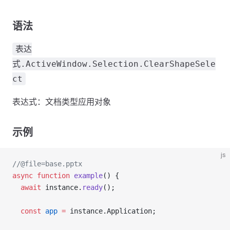
语法
表达
式.ActiveWindow.Selection.ClearShapeSele
ct
表达式：文档类型应用对象
示例
js
//@file=base.pptx
async
 function
 example
() {
  await
 instance.
ready
();
  const
 app
 =
 instance.Application;