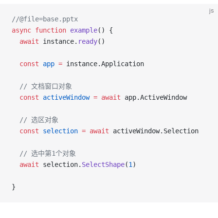
js
//@file=base.pptx
async
 function
 example
() {
  await
 instance.
ready
()
  const
 app
 =
 instance.Application
  // 文档窗口对象
  const
 activeWindow
 =
 await
 app.ActiveWindow
  // 选区对象
  const
 selection
 =
 await
 activeWindow.Selection
  // 选中第1个对象
  await
 selection.
SelectShape
(
1
)
}