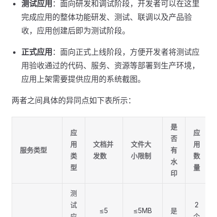
测试应用
：面向研发和调试阶段，开发者可以在这里
完成应用的整体功能研发、测试、联调以及产品验
收，应用创建后即为测试阶段。
正式应用
：面向正式上线阶段，方便开发者将测试应
用验收通过的代码、服务、资源等部署到生产环境，
应用上架需要提供应用的系统截图。
两者之间具体的异同点如下表所示：
是
应
应
否
用
文档并
文件大
用
服务类型
有
类
发数
小限制
数
水
型
量
印
测
试
2
≤5
≤5MB
是
应
个