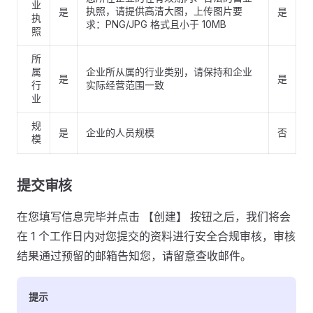
业
执照，请提供高清大图，上传图片要
是
是
执
求：PNG/JPG 格式且小于 10MB
照
所
属
企业所从属的行业类别，请保持和企业
是
是
行
实际经营范围一致
业
规
是
企业的人员规模
否
模
提交审核
在您填写信息完毕并点击 【创建】 按钮之后，我们将会
在 1 个工作日内对您提交的资料进行安全合规审核，审核
结果通过预留的邮箱告知您，请留意查收邮件。
提示