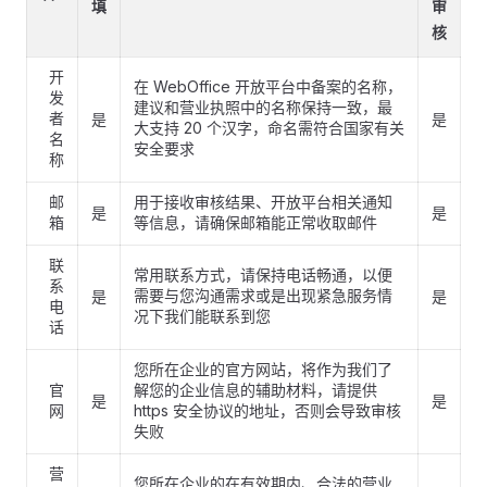
填
审
核
开
在 WebOffice 开放平台中备案的名称，
发
建议和营业执照中的名称保持一致，最
者
是
是
大支持 20 个汉字，命名需符合国家有关
名
安全要求
称
邮
用于接收审核结果、开放平台相关通知
是
是
箱
等信息，请确保邮箱能正常收取邮件
联
常用联系方式，请保持电话畅通，以便
系
需要与您沟通需求或是出现紧急服务情
是
是
电
况下我们能联系到您
话
您所在企业的官方网站，将作为我们了
官
解您的企业信息的辅助材料，请提供
是
是
网
https 安全协议的地址，否则会导致审核
失败
营
您所在企业的在有效期内、合法的营业