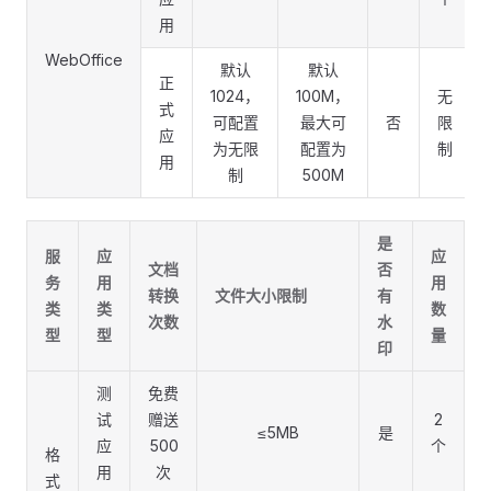
用
WebOffice
默认
默认
正
1024，
100M，
无
式
可配置
最大可
否
限
应
为无限
配置为
制
用
制
500M
是
服
应
应
文档
否
务
用
用
转换
文件大小限制
有
类
类
数
次数
水
型
型
量
印
测
免费
试
赠送
2
≤5MB
是
应
500
个
格
用
次
式